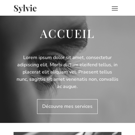
ACCUEIL
Lorem ipsum dolor sit amet, consectetur
adipiscing elit. Morbi dictum eleifend tellus, in
placerat elit aliquam vel. Praesent tellus
nunc, sagittis sit amet venenatis non, convallis
ac augue.
Découvre mes services